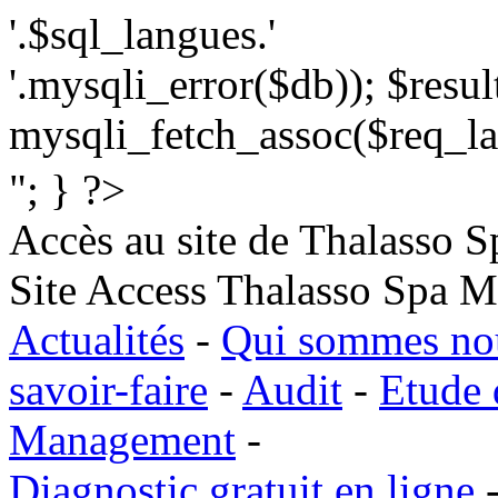
'.$sql_langues.'
'.mysqli_error($db)); $resu
mysqli_fetch_assoc($req_la
"; } ?>
Accès au site de Thalasso 
Site Access Thalasso Spa M
Actualités
-
Qui sommes no
savoir-faire
-
Audit
-
Etude d
Management
-
Diagnostic gratuit en ligne