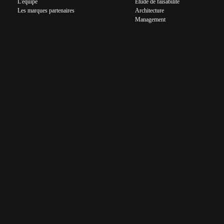
L'équipe
Étude de faisabilité
Les marques partenaires
Architecture
Management