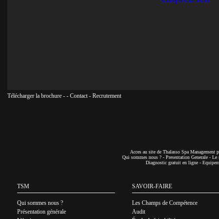
Télécharger la brochure
-
-
Contact
-
Recrutement
Acces au site de Thalasso Spa Management pa
Qui sommes nous ?
-
Presentation Generale
-
Le 
Diagnostic gratuit en ligne
-
Equipeme
TSM
SAVOIR-FAIRE
Qui sommes nous ?
Les Champs de Compétence
Présentation générale
Audit