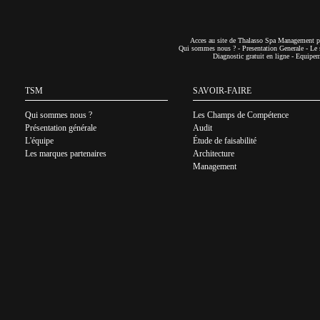
Acces au site de Thalasso Spa Management pa
Qui sommes nous ?
-
Presentation Generale
-
Le 
Diagnostic gratuit en ligne
-
Equipeme
TSM
SAVOIR-FAIRE
Qui sommes nous ?
Les Champs de Compétence
Présentation générale
Audit
L'équipe
Étude de faisabilité
Les marques partenaires
Architecture
Management