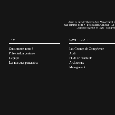
Acces au site de Thalasso Spa Management pa
Qui sommes nous ?
-
Presentation Generale
-
Le 
Diagnostic gratuit en ligne
-
Equipeme
TSM
SAVOIR-FAIRE
Qui sommes nous ?
Les Champs de Compétence
Présentation générale
Audit
L'équipe
Étude de faisabilité
Les marques partenaires
Architecture
Management