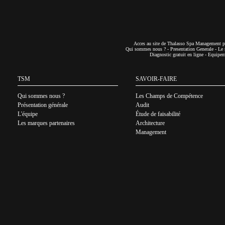
Acces au site de Thalasso Spa Management pa
Qui sommes nous ?
-
Presentation Generale
-
Le 
Diagnostic gratuit en ligne
-
Equipeme
TSM
SAVOIR-FAIRE
Qui sommes nous ?
Les Champs de Compétence
Présentation générale
Audit
L'équipe
Étude de faisabilité
Les marques partenaires
Architecture
Management